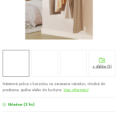
KÚPEĽŇA
DETSKÉ A ŠTUDENTSKÉ
DOPLNKY A DEKORÁCIE
ZÁHRADA
CHOVATEĽSKÉ POTREBY
+ ďalšie (3)
Kontakty
Podmienky ochrany osobných údajov
Registrace
Reklamácie a odstúpenie od zmluvy
Nástenná polica s konzolou na zavesenie vešiakov, vhodná do
Obchodné podmienky 2024
predsiene, spálne alebo do kuchyne.
Viac informácií
(2 ks)
Skladom