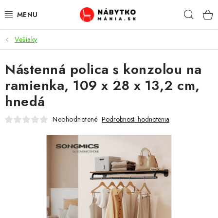
Prejsť
Hľad
na
obsah
Vešiaky
VÝPREDAJ
Nástenná polica s konzolou na
NOVINKY
ramienka, 109 x 28 x 13,2 cm,
OBÝVACIA IZBA
hnedá
KUCHYŇA
Neohodnotené
Podrobnosti hodnotenia
SPÁĽŇA
PREDSIENE
PRACOVŇA / KANCELÁRIA