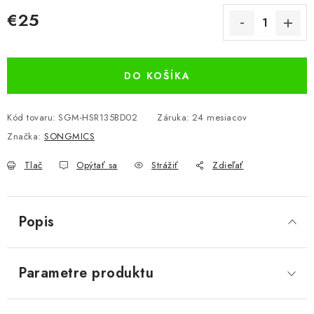
€25
Jednotková cena:
DO KOŠÍKA
Kód tovaru:
SGM-HSR135BD02
Záruka
:
24 mesiacov
Značka:
SONGMICS
Tlač
Opýtať sa
Strážiť
Zdieľať
Popis
Parametre produktu