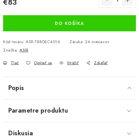
€83
Jednotková cena:
DO KOŠÍKA
Kód tovaru:
ASR-788DEC4014
Záruka
:
24 mesiacov
Značka:
ASIR
Tlač
Opýtať sa
Strážiť
Zdieľať
Popis
Parametre produktu
Diskusia