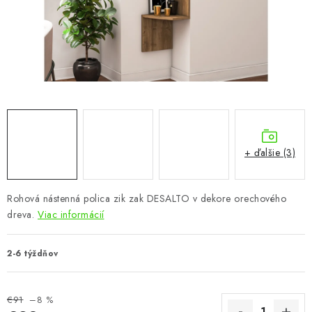
KÚPEĽŇA
DETSKÉ A ŠTUDENTSKÉ
DOPLNKY A DEKORÁCIE
ZÁHRADA
CHOVATEĽSKÉ POTREBY
+ ďalšie (3)
Kontakty
Podmienky ochrany osobných údajov
Registrace
Rohová nástenná polica zik zak DESALTO v dekore orechového
Reklamácie a odstúpenie od zmluvy
dreva.
Viac informácií
Obchodné podmienky 2024
2-6 týždňov
€91
–8 %