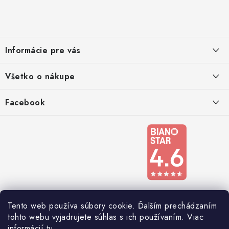
Z
á
p
ä
Informácie pre vás
t
i
Kontakty
Všetko o nákupe
e
Podmienky ochrany osobných údajov
Doprava a platba
Facebook
Registrace
Reklamácie a odstúpenie od zmluvy
Obchodné podmienky 2024
Tento web používa súbory cookie. Ďalším prechádzaním
tohto webu vyjadrujete súhlas s ich používaním. Viac
informácií
tu
.