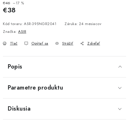
€46
–17 %
€38
Jednotková cena:
Kód tovaru:
ASR-395NGR2041
Záruka
:
24 mesiacov
Značka:
ASIR
Tlač
Opýtať sa
Strážiť
Zdieľať
Popis
Parametre produktu
Diskusia