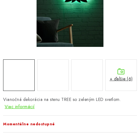
KÚPEĽŇA
DETSKÉ A ŠTUDENTSKÉ
DOPLNKY A DEKORÁCIE
ZÁHRADA
CHOVATEĽSKÉ POTREBY
+ ďalšie (6)
Kontakty
Podmienky ochrany osobných údajov
Registrace
Reklamácie a odstúpenie od zmluvy
Vianočná dekorácia na stenu TREE so zeleným LED svetlom.
Obchodné podmienky 2024
Viac informácií
Momentálne nedostupné