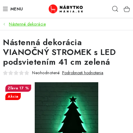
Prejsť
Hľad
na
obsah
Nástenné dekorácie
VÝPREDAJ
Nástenná dekorácia
NOVINKY
VIANOČNÝ STROMEK s LED
OBÝVACIA IZBA
podsvietením 41 cm zelená
KUCHYŇA
Neohodnotené
Podrobnosti hodnotenia
SPÁĽŇA
17 %
Akcia
PREDSIENE
PRACOVŇA / KANCELÁRIA