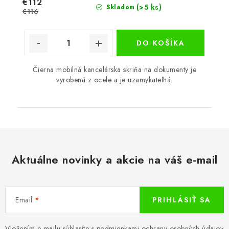
€112
(>5 ks)
Skladom
€116
DO KOŠÍKA
Čierna mobilná kancelárska skriňa na dokumenty je
vyrobená z ocele a je uzamykateľná.
Aktuálne novinky a akcie na váš e-mail
Email
PRIHLÁSIŤ SA
Vložením e-mailu súhlasíte s
podmienkami ochrany osobných údajov