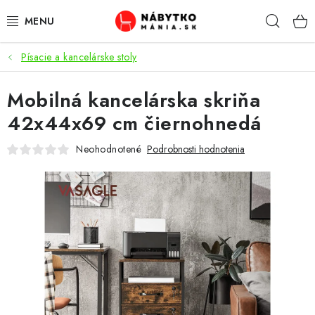
Prejsť
Hľad
na
obsah
Písacie a kancelárske stoly
VÝPREDAJ
Mobilná kancelárska skriňa
NOVINKY
42x44x69 cm čiernohnedá
OBÝVACIA IZBA
Neohodnotené
Podrobnosti hodnotenia
KUCHYŇA
SPÁĽŇA
PREDSIENE
PRACOVŇA / KANCELÁRIA