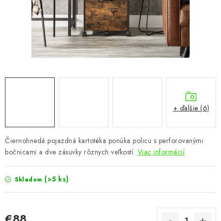
KÚPEĽŇA
DETSKÉ A ŠTUDENTSKÉ
DOPLNKY A DEKORÁCIE
ZÁHRADA
CHOVATEĽSKÉ POTREBY
+ ďalšie (6)
Kontakty
Podmienky ochrany osobných údajov
Registrace
Čiernohnedá pojazdná kartotéka ponúka policu s perforovanými
Reklamácie a odstúpenie od zmluvy
bočnicami a dve zásuvky rôznych veľkostí.
Viac informácií
Obchodné podmienky 2024
(>5 ks)
Skladom
€88