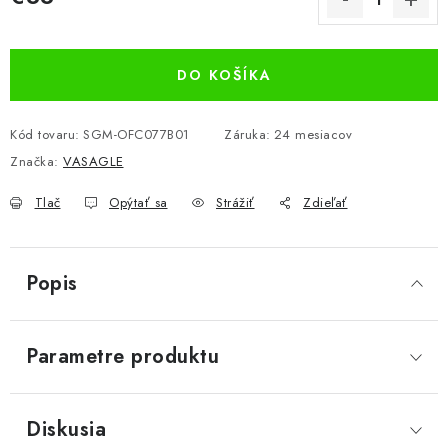
Jednotková cena:
DO KOŠÍKA
Kód tovaru:
SGM-OFC077B01
Záruka
:
24 mesiacov
Značka:
VASAGLE
Tlač
Opýtať sa
Strážiť
Zdieľať
Popis
Parametre produktu
Diskusia