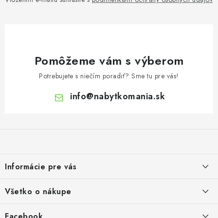
Pomôžeme vám s výberom
Potrebujete s niečím poradiť? Sme tu pre vás!
info
@
nabytkomania.sk
Z
á
p
ä
Informácie pre vás
t
i
Kontakty
Všetko o nákupe
e
Podmienky ochrany osobných údajov
Doprava a platba
Facebook