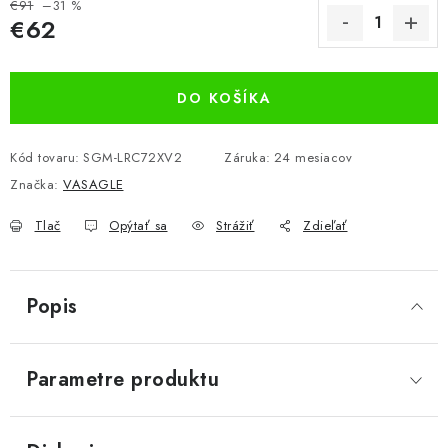
€91
–31 %
€62
Jednotková cena:
DO KOŠÍKA
Kód tovaru:
SGM-LRC72XV2
Záruka
:
24 mesiacov
Značka:
VASAGLE
Tlač
Opýtať sa
Strážiť
Zdieľať
Popis
Parametre produktu