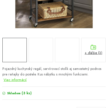
KÚPEĽŇA
DETSKÉ A ŠTUDENTSKÉ
DOPLNKY A DEKORÁCIE
ZÁHRADA
CHOVATEĽSKÉ POTREBY
+ ďalšie (3)
Kontakty
Podmienky ochrany osobných údajov
Registrace
Pojazdný kuchynský regál, servírovací stolík aj samostatný podnos
Reklamácie a odstúpenie od zmluvy
pre raňajky do postele. Kus nábytku s mnohými funkciami.
Obchodné podmienky 2024
Viac informácií
(3 ks)
Skladom