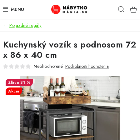
Prejsť
Hľad
na
obsah
Pojazdné regály
VÝPREDAJ
Kuchynský vozík s podnosom 72
NOVINKY
x 86 x 40 cm
OBÝVACIA IZBA
Neohodnotené
Podrobnosti hodnotenia
KUCHYŇA
31 %
Akcia
SPÁĽŇA
PREDSIENE
PRACOVŇA / KANCELÁRIA