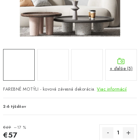
KÚPEĽŇA
DETSKÉ A ŠTUDENTSKÉ
DOPLNKY A DEKORÁCIE
ZÁHRADA
CHOVATEĽSKÉ POTREBY
+ ďalšie (5)
Kontakty
Podmienky ochrany osobných údajov
Registrace
FAREBNÉ MOTÝLI - kovová závesná dekorácia.
Viac informácií
Reklamácie a odstúpenie od zmluvy
Obchodné podmienky 2024
2-6 týždňov
€69
–17 %
€57