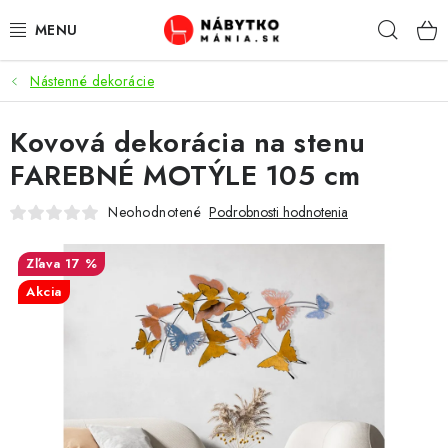
Prejsť
Hľad
na
obsah
Nástenné dekorácie
VÝPREDAJ
Kovová dekorácia na stenu
NOVINKY
FAREBNÉ MOTÝLE 105 cm
OBÝVACIA IZBA
Neohodnotené
Podrobnosti hodnotenia
KUCHYŇA
17 %
Akcia
SPÁĽŇA
PREDSIENE
PRACOVŇA / KANCELÁRIA