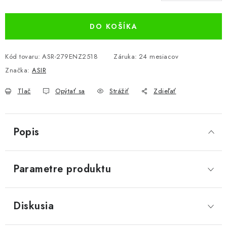
Jednotková cena:
DO KOŠÍKA
Kód tovaru:
ASR-279ENZ2518
Záruka
:
24 mesiacov
Značka:
ASIR
Tlač
Opýtať sa
Strážiť
Zdieľať
Popis
Parametre produktu
Diskusia