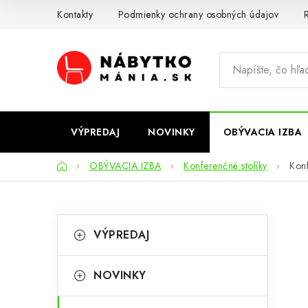
Prejsť
Kontakty
Podmienky ochrany osobných údajov
R
na
obsah
VÝPREDAJ
NOVINKY
OBÝVACIA IZBA
Domov
OBÝVACIA IZBA
Konferenčné stolíky
Konf
B
K
Preskočiť
VÝPREDAJ
kategórie
a
o
t
č
NOVINKY
e
n