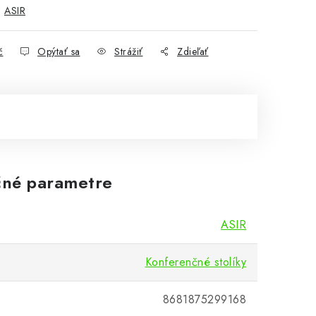
:
ASIR
č
Opýtať sa
Strážiť
Zdieľať
né parametre
ASIR
Konferenčné stolíky
8681875299168