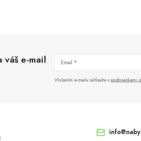
 váš e-mail
Email
Vložením e-mailu súhlasíte s
podmienkami o
info
@
naby
!