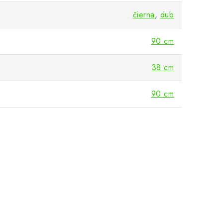
čierna
,
dub
90 cm
38 cm
90 cm