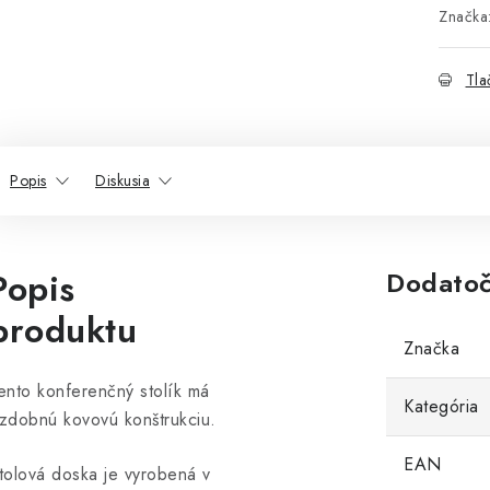
Značka
Tla
Popis
Diskusia
Popis
Dodatoč
produktu
Značka
ento konferenčný stolík má
Kategória
zdobnú kovovú konštrukciu.
EAN
tolová doska je vyrobená v