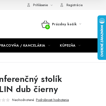
dmienky 2024
Prihlásenie
Registrácia
Prázdny košík
NÁKUPNÝ
KOŠÍK
PRACOVŇA / KANCELÁRIA
KÚPEĽŇA
DETSKÉ 
nferenčný stolík
LIN dub čierny
Neohodnotené
Podrobnosti hodnotenia