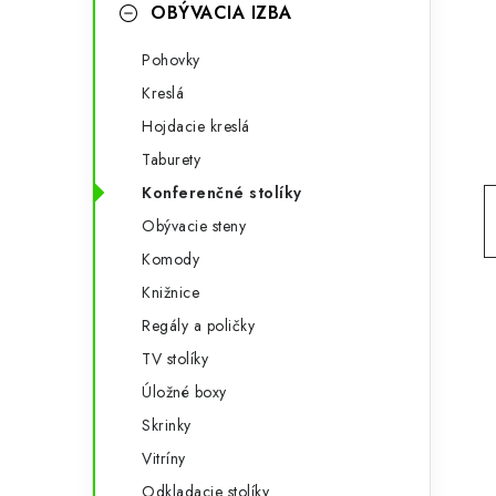
g
OBÝVACIA IZBA
ý
ó
Pohovky
p
r
Kreslá
a
i
Hojdacie kreslá
e
n
Taburety
e
Konferenčné stolíky
Obývacie steny
l
Komody
Knižnice
Regály a poličky
TV stolíky
Úložné boxy
Skrinky
Vitríny
Odkladacie stolíky