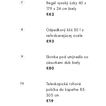
Regál vysoký úzky 40 x
179 x 24 cm biely
€62
Odpadkový kôš 50 l z
nehrdzavejúcej ocele
€93
Skrinka pod umývadlo so
zásuvkami dub biely
€80
Teleskopická rohová
polička do kúpeľne 85-
305 cm
€19