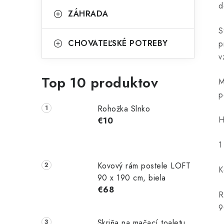
d
ZÁHRADA
S
CHOVATEĽSKÉ POTREBY
p
v
Top 10 produktov
M
p
Rohožka Slnko
H
€10
1
Kovový rám postele LOFT
K
90 x 190 cm, biela
€68
R
9
Skriňa na mačací toaletu