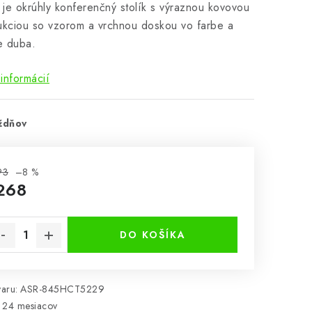
je okrúhly konferenčný stolík s výraznou kovovou
ukciou so vzorom a vrchnou doskou vo farbe a
e duba.
informácií
ždňov
93
–8 %
268
notková cena:
DO KOŠÍKA
aru:
ASR-845HCT5229
24 mesiacov