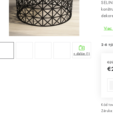
SELIN 
konštr
dekor
Viac 
2-6 tý
+ ďalšie (1)
€2
€
Jed
Kód tov
Záruka
: