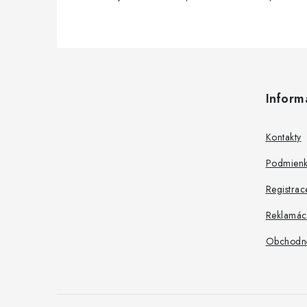
Z
á
Inform
p
ä
Kontakty
t
Podmienk
i
Registrac
e
Reklamác
Obchodn