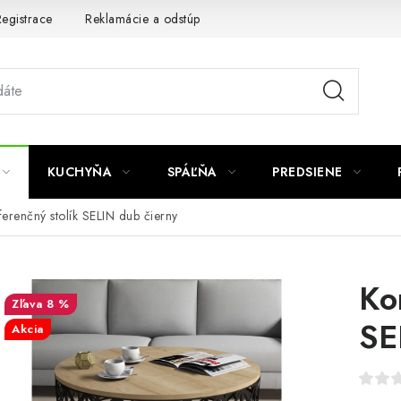
egistrace
Reklamácie a odstúpenie od zmluvy
Obchodné po
KUCHYŇA
SPÁĽŇA
PREDSIENE
erenčný stolík SELIN dub čierny
Ko
8 %
SE
Akcia