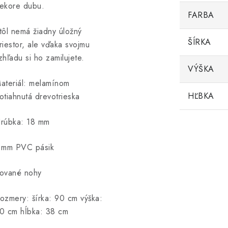
ekore dubu.
FARBA
tôl nemá žiadny úložný
ŠÍRKA
riestor, ale vďaka svojmu
zhľadu si ho zamilujete.
VÝŠKA
ateriál: melamínom
HĽBKA
otiahnutá drevotrieska
rúbka: 18 mm
 mm PVC pásik
ované nohy
ozmery: šírka: 90 cm výška:
0 cm hĺbka: 38 cm