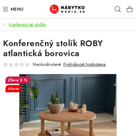
Prejsť
Hľad
na
obsah
Konferenčné stolíky
VÝPREDAJ
Konferenčný stolík ROBY
NOVINKY
atlantická borovica
OBÝVACIA IZBA
Neohodnotené
Podrobnosti hodnotenia
KUCHYŇA
5 %
Akcia
SPÁĽŇA
PREDSIENE
PRACOVŇA / KANCELÁRIA