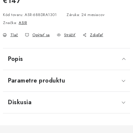
€147
Jednotková cena:
Kód tovaru:
ASR-688DRA1301
Záruka
:
24 mesiacov
Značka:
ASIR
Tlač
Opýtať sa
Strážiť
Zdieľať
Popis
Parametre produktu
Diskusia