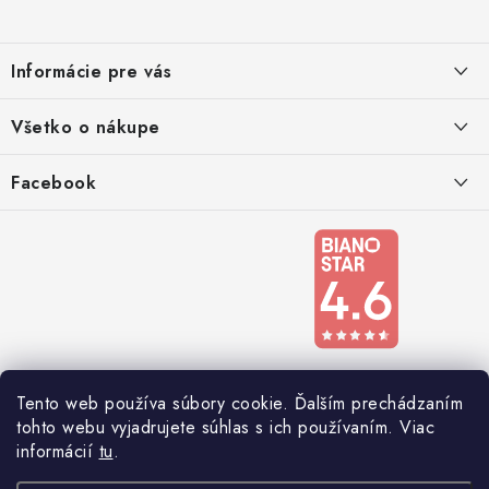
p
ä
Informácie pre vás
t
i
Kontakty
Všetko o nákupe
e
Podmienky ochrany osobných údajov
Doprava a platba
Facebook
Registrace
Reklamácie a odstúpenie od zmluvy
Obchodné podmienky 2024
Tento web používa súbory cookie. Ďalším prechádzaním
tohto webu vyjadrujete súhlas s ich používaním. Viac
informácií
tu
.