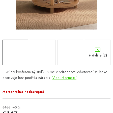
KÚPEĽŇA
DETSKÉ A ŠTUDENTSKÉ
DOPLNKY A DEKORÁCIE
ZÁHRADA
CHOVATEĽSKÉ POTREBY
+ ďalšie (2)
Kontakty
Podmienky ochrany osobných údajov
Registrace
Okrúhly konferenčný stolík ROBY v prírodnom vyhotovení sa ľahko
Reklamácie a odstúpenie od zmluvy
zostavuje bez použitia náradia.
Viac informácií
Obchodné podmienky 2024
Momentálne nedostupné
€155
–5 %