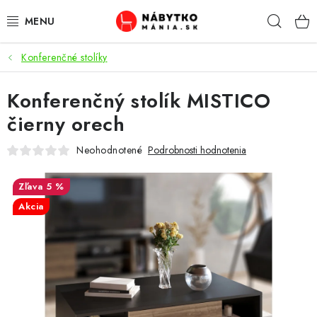
Prejsť
Hľad
na
obsah
Konferenčné stolíky
VÝPREDAJ
Konferenčný stolík MISTICO
NOVINKY
čierny orech
OBÝVACIA IZBA
Neohodnotené
Podrobnosti hodnotenia
KUCHYŇA
5 %
Akcia
SPÁĽŇA
PREDSIENE
PRACOVŇA / KANCELÁRIA