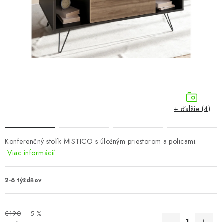
KÚPEĽŇA
DETSKÉ A ŠTUDENTSKÉ
DOPLNKY A DEKORÁCIE
ZÁHRADA
CHOVATEĽSKÉ POTREBY
+ ďalšie (4)
Kontakty
Podmienky ochrany osobných údajov
Registrace
Konferenčný stolík MISTICO s úložným priestorom a policami.
Reklamácie a odstúpenie od zmluvy
Viac informácií
Obchodné podmienky 2024
2-6 týždňov
€190
–5 %