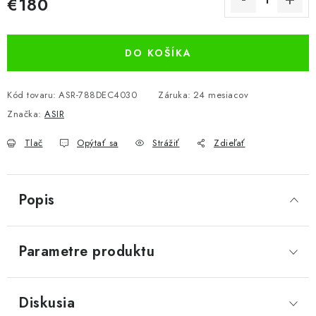
€180
Jednotková cena:
DO KOŠÍKA
Kód tovaru:
ASR-788DEC4030
Záruka
:
24 mesiacov
Značka:
ASIR
Tlač
Opýtať sa
Strážiť
Zdieľať
Popis
Parametre produktu
Diskusia