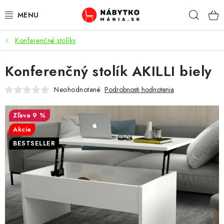
Prejsť
Hľad
na
obsah
Konferenčné stolíky
VÝPREDAJ
Konferenčný stolík AKILLI biely
NOVINKY
Neohodnotené
Podrobnosti hodnotenia
OBÝVACIA IZBA
9 %
KUCHYŇA
Akcia
BESTSELLER
SPÁĽŇA
PREDSIENE
PRACOVŇA / KANCELÁRIA