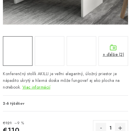
KÚPEĽŇA
DETSKÉ A ŠTUDENTSKÉ
DOPLNKY A DEKORÁCIE
ZÁHRADA
+ ďalšie (2)
CHOVATEĽSKÉ POTREBY
Konferenčný stolík AKILLI je veľmi elegantný, úložný priestor je
Kontakty
Podmienky ochrany osobných údajov
Registrace
nápadito ukrytý a hlavná doska môže fungovať aj ako plocha na
Reklamácie a odstúpenie od zmluvy
notebook.
Viac informácií
Obchodné podmienky 2024
2-6 týždňov
€121
–9 %
€110