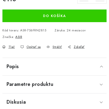
Jednotková cena:
DO KOŠÍKA
Kód tovaru:
ASR-756FRN2815
Záruka
:
24 mesiacov
Značka:
ASIR
Tlač
Opýtať sa
Strážiť
Zdieľať
Popis
Parametre produktu
Diskusia