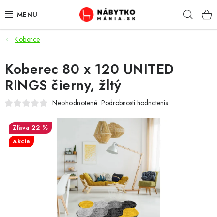
Prejsť
Hľad
na
obsah
Koberce
VÝPREDAJ
Koberec 80 x 120 UNITED
NOVINKY
RINGS čierny, žltý
OBÝVACIA IZBA
Neohodnotené
Podrobnosti hodnotenia
KUCHYŇA
22 %
Akcia
SPÁĽŇA
PREDSIENE
PRACOVŇA / KANCELÁRIA