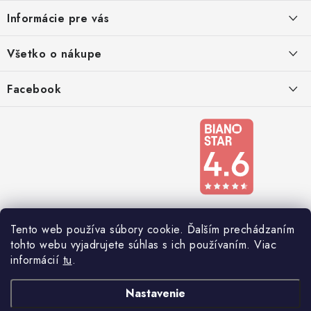
ä
Informácie pre vás
t
i
Kontakty
Všetko o nákupe
e
Podmienky ochrany osobných údajov
Doprava a platba
Facebook
Registrace
Reklamácie a odstúpenie od zmluvy
Obchodné podmienky 2024
Tento web používa súbory cookie. Ďalším prechádzaním
tohto webu vyjadrujete súhlas s ich používaním. Viac
informácií
tu
.
Nastavenie