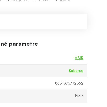
né parametre
ASIR
Koberce
8681875772852
biela