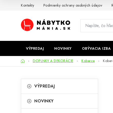
Prejsť
Kontakty
Podmienky ochrany osobných údajov
R
na
obsah
VÝPREDAJ
NOVINKY
OBÝVACIA IZBA
Domov
DOPLNKY A DEKORÁCIE
Koberce
Kober
B
K
Preskočiť
VÝPREDAJ
kategórie
a
o
t
č
NOVINKY
e
n