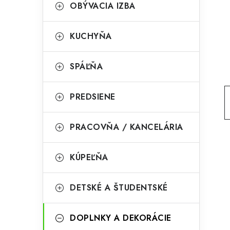
g
OBÝVACIA IZBA
ý
ó
p
r
KUCHYŇA
a
i
SPÁĽŇA
e
n
e
PREDSIENE
l
PRACOVŇA / KANCELÁRIA
KÚPEĽŇA
DETSKÉ A ŠTUDENTSKÉ
DOPLNKY A DEKORÁCIE