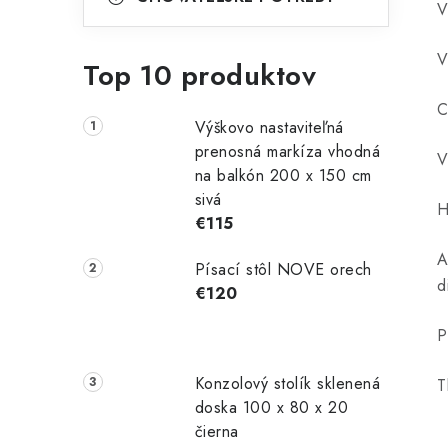
V
V
Top 10 produktov
C
Výškovo nastaviteľná
prenosná markíza vhodná
V
na balkón 200 x 150 cm
sivá
H
€115
A
Písací stôl NOVE orech
d
€120
P
Konzolový stolík sklenená
T
doska 100 x 80 x 20
čierna