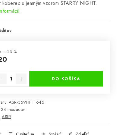
ý koberec s jemným vzorom STARRY NIGHT.
informácií
ždňov
6
–23 %
20
notková cena:
DO KOŠÍKA
aru:
ASR-559HFT1646
24 mesiacov
:
ASIR
č
Opýtať sa
Strážiť
Zdieľať