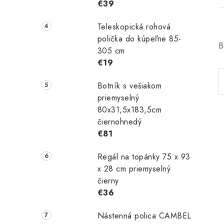
€39
Teleskopická rohová
polička do kúpeľne 85-
B
305 cm
€19
Botník s vešiakom
priemyselný
80x31,5x183,5cm
čiernohnedý
€81
Regál na topánky 75 x 93
x 28 cm priemyselný
čierny
€36
Nástenná polica CAMBEL