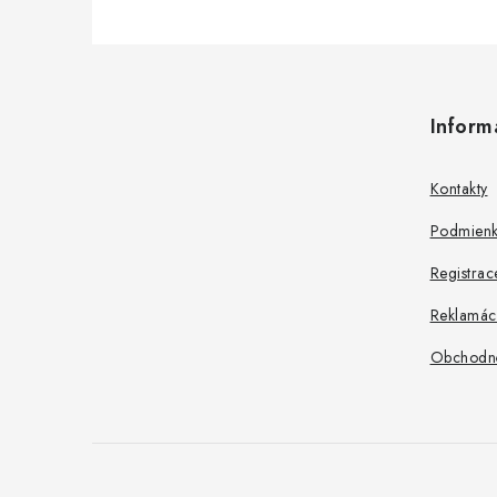
Z
á
Inform
p
ä
Kontakty
t
Podmienk
i
Registrac
e
Reklamác
Obchodn