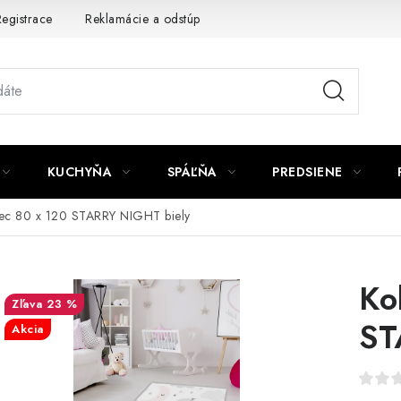
egistrace
Reklamácie a odstúpenie od zmluvy
Obchodné po
KUCHYŇA
SPÁĽŇA
PREDSIENE
ec 80 x 120 STARRY NIGHT biely
Ko
23 %
ST
Akcia