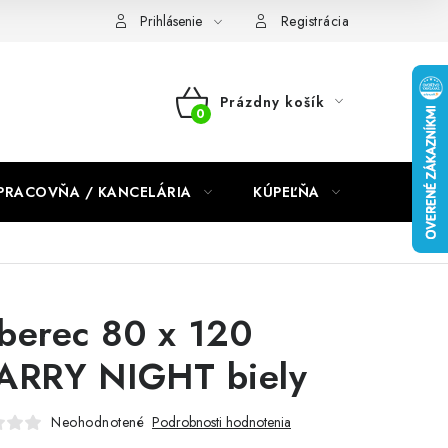
dmienky 2024
Prihlásenie
Registrácia
Prázdny košík
NÁKUPNÝ
KOŠÍK
PRACOVŇA / KANCELÁRIA
KÚPEĽŇA
DETSKÉ 
berec 80 x 120
ARRY NIGHT biely
Neohodnotené
Podrobnosti hodnotenia