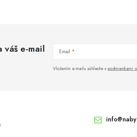
 váš e-mail
Email
Vložením e-mailu súhlasíte s
podmienkami o
info
@
naby
!