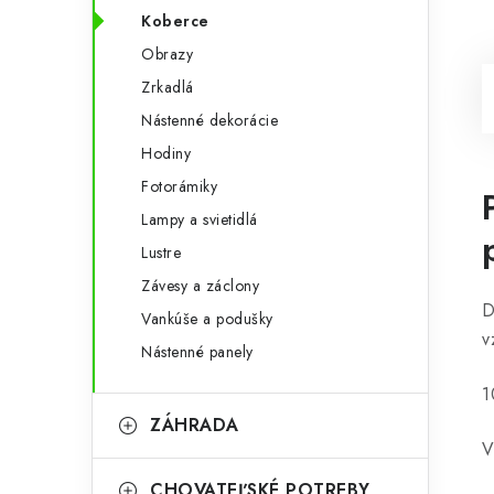
Koberce
Obrazy
Zrkadlá
Nástenné dekorácie
Hodiny
Fotorámiky
Lampy a svietidlá
Lustre
Závesy a záclony
D
Vankúše a podušky
v
Nástenné panely
1
ZÁHRADA
V
CHOVATEĽSKÉ POTREBY