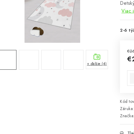
Detsk
Viac 
2-6 tý
€2
€
+ ďalšie (4)
Jed
Kód tov
Záruka
:
Značka
Tla