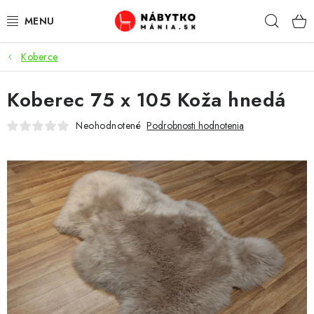
Prejsť
Hľad
na
obsah
Koberce
VÝPREDAJ
Koberec 75 x 105 Koža hnedá
NOVINKY
Neohodnotené
Podrobnosti hodnotenia
OBÝVACIA IZBA
KUCHYŇA
SPÁĽŇA
PREDSIENE
PRACOVŇA / KANCELÁRIA