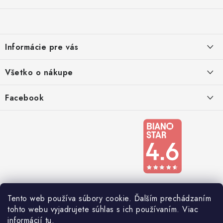
á
p
ä
Informácie pre vás
t
i
Kontakty
Všetko o nákupe
e
Podmienky ochrany osobných údajov
Doprava a platba
Facebook
Registrace
Reklamácie a odstúpenie od zmluvy
Obchodné podmienky 2024
Tento web používa súbory cookie. Ďalším prechádzaním
tohto webu vyjadrujete súhlas s ich používaním. Viac
informácií
tu
.