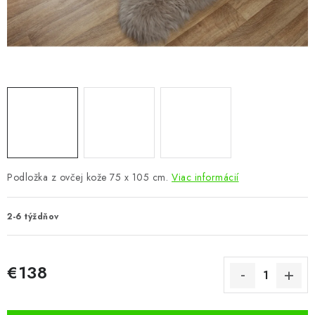
KÚPEĽŇA
DETSKÉ A ŠTUDENTSKÉ
DOPLNKY A DEKORÁCIE
ZÁHRADA
CHOVATEĽSKÉ POTREBY
Podložka z ovčej kože 75 x 105 cm.
Viac informácií
Kontakty
Podmienky ochrany osobných údajov
Registrace
Reklamácie a odstúpenie od zmluvy
2-6 týždňov
Obchodné podmienky 2024
€138
Jednotková cena: