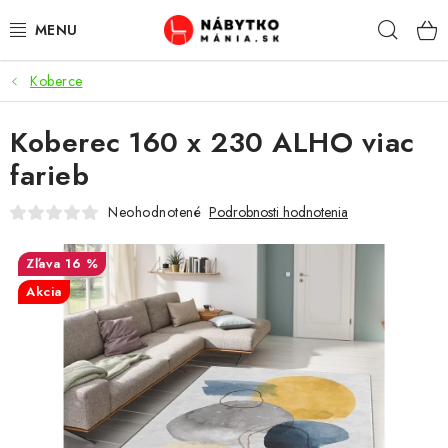
Prejsť
Hľad
na
obsah
Koberce
VÝPREDAJ
Koberec 160 x 230 ALHO viac
NOVINKY
farieb
OBÝVACIA IZBA
Neohodnotené
Podrobnosti hodnotenia
KUCHYŇA
16 %
Akcia
SPÁĽŇA
PREDSIENE
PRACOVŇA / KANCELÁRIA