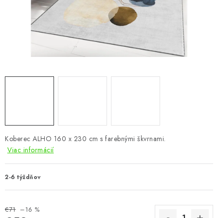
KÚPEĽŇA
DETSKÉ A ŠTUDENTSKÉ
DOPLNKY A DEKORÁCIE
ZÁHRADA
CHOVATEĽSKÉ POTREBY
Kontakty
Podmienky ochrany osobných údajov
Registrace
Koberec ALHO 160 x 230 cm s farebnými škvrnami.
Reklamácie a odstúpenie od zmluvy
Viac informácií
Obchodné podmienky 2024
2-6 týždňov
€71
–16 %