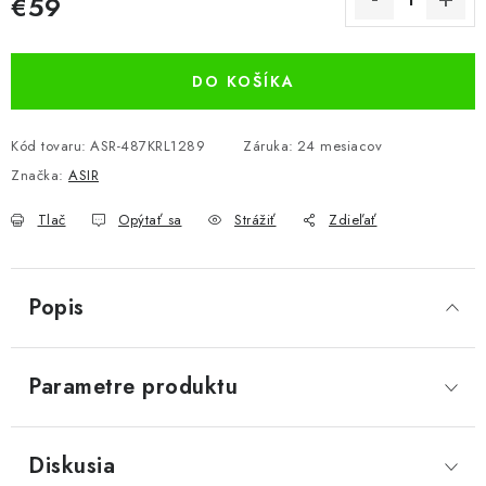
€59
Jednotková cena:
DO KOŠÍKA
Kód tovaru:
ASR-487KRL1289
Záruka
:
24 mesiacov
Značka:
ASIR
Tlač
Opýtať sa
Strážiť
Zdieľať
Popis
Parametre produktu
Diskusia