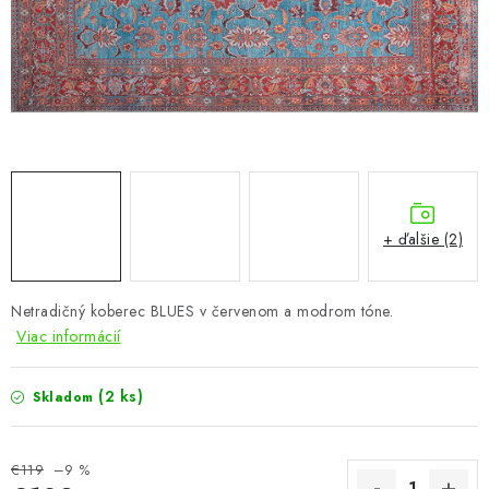
KÚPEĽŇA
DETSKÉ A ŠTUDENTSKÉ
DOPLNKY A DEKORÁCIE
ZÁHRADA
CHOVATEĽSKÉ POTREBY
+ ďalšie (2)
Kontakty
Podmienky ochrany osobných údajov
Registrace
Netradičný koberec BLUES v červenom a modrom tóne.
Reklamácie a odstúpenie od zmluvy
Viac informácií
Obchodné podmienky 2024
(2 ks)
Skladom
€119
–9 %