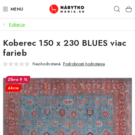
Prejsť
Hľad
na
obsah
Koberce
VÝPREDAJ
Koberec 150 x 230 BLUES viac
NOVINKY
farieb
OBÝVACIA IZBA
Neohodnotené
Podrobnosti hodnotenia
KUCHYŇA
9 %
Akcia
SPÁĽŇA
PREDSIENE
PRACOVŇA / KANCELÁRIA