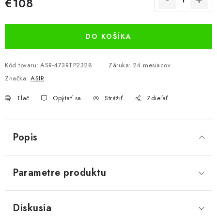
€108
Jednotková cena:
DO KOŠÍKA
Kód tovaru:
ASR-473RTP2328
Záruka
:
24 mesiacov
Značka:
ASIR
Tlač
Opýtať sa
Strážiť
Zdieľať
Popis
Parametre produktu
Diskusia