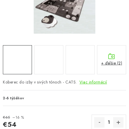
KÚPEĽŇA
DETSKÉ A ŠTUDENTSKÉ
DOPLNKY A DEKORÁCIE
ZÁHRADA
CHOVATEĽSKÉ POTREBY
+ ďalšie (2)
Kontakty
Podmienky ochrany osobných údajov
Registrace
Koberec do izby v sivých tónoch - CATS.
Viac informácií
Reklamácie a odstúpenie od zmluvy
Obchodné podmienky 2024
2-6 týždňov
€65
–16 %
€54