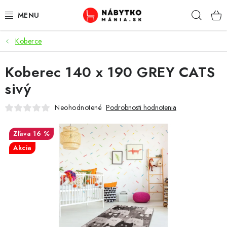
Prejsť
Hľad
na
obsah
Koberce
VÝPREDAJ
Koberec 140 x 190 GREY CATS
NOVINKY
sivý
OBÝVACIA IZBA
Neohodnotené
Podrobnosti hodnotenia
KUCHYŇA
16 %
Akcia
SPÁĽŇA
PREDSIENE
PRACOVŇA / KANCELÁRIA