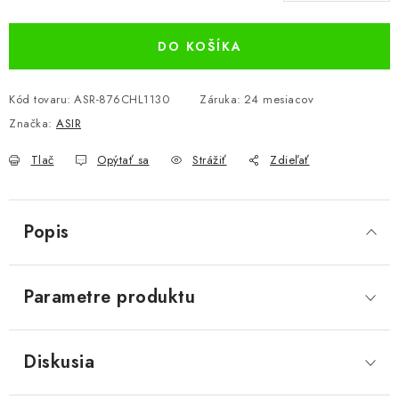
Jednotková cena:
DO KOŠÍKA
Kód tovaru:
ASR-876CHL1130
Záruka
:
24 mesiacov
Značka:
ASIR
Tlač
Opýtať sa
Strážiť
Zdieľať
Popis
Parametre produktu
Diskusia