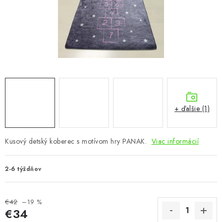
KÚPEĽŇA
DETSKÉ A ŠTUDENTSKÉ
DOPLNKY A DEKORÁCIE
ZÁHRADA
CHOVATEĽSKÉ POTREBY
+ ďalšie (1)
Kontakty
Podmienky ochrany osobných údajov
Registrace
Kusový detský koberec s motívom hry PANAK.
Viac informácií
Reklamácie a odstúpenie od zmluvy
Obchodné podmienky 2024
2-6 týždňov
€42
–19 %
€34