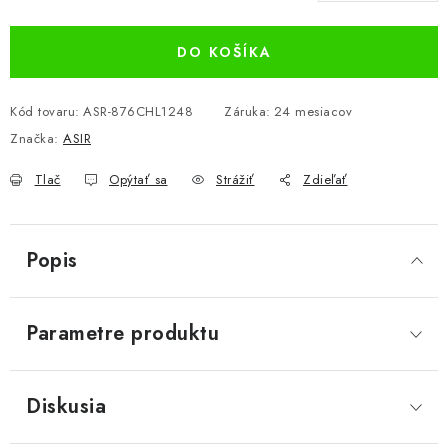
Jednotková cena:
DO KOŠÍKA
Kód tovaru:
ASR-876CHL1248
Záruka
:
24 mesiacov
Značka:
ASIR
Tlač
Opýtať sa
Strážiť
Zdieľať
Popis
Parametre produktu
Diskusia