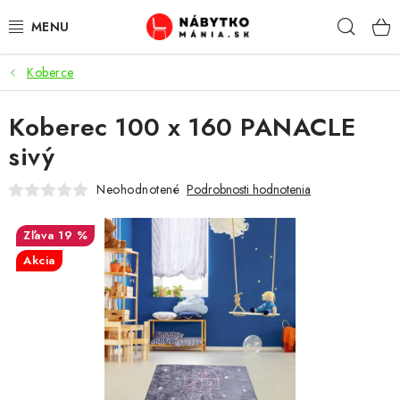
Prejsť
Hľad
na
obsah
Koberce
VÝPREDAJ
Koberec 100 x 160 PANACLE
NOVINKY
sivý
OBÝVACIA IZBA
Neohodnotené
Podrobnosti hodnotenia
KUCHYŇA
19 %
Akcia
SPÁĽŇA
PREDSIENE
PRACOVŇA / KANCELÁRIA