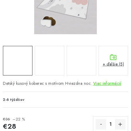
KÚPEĽŇA
DETSKÉ A ŠTUDENTSKÉ
DOPLNKY A DEKORÁCIE
ZÁHRADA
CHOVATEĽSKÉ POTREBY
+ ďalšie (5)
Kontakty
Podmienky ochrany osobných údajov
Registrace
Detský kusový koberec s motívom Hviezdna noc.
Viac informácií
Reklamácie a odstúpenie od zmluvy
Obchodné podmienky 2024
2-6 týždňov
€36
–22 %
€28