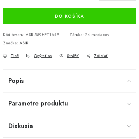
Jednotková cena:
DO KOŠÍKA
Kód tovaru:
ASR-559HFT1649
Záruka
:
24 mesiacov
Značka:
ASIR
Tlač
Opýtať sa
Strážiť
Zdieľať
Popis
Parametre produktu
Diskusia