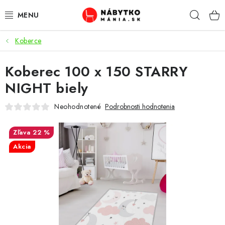
Prejsť
Hľad
na
obsah
Koberce
VÝPREDAJ
Koberec 100 x 150 STARRY
NOVINKY
NIGHT biely
OBÝVACIA IZBA
Neohodnotené
Podrobnosti hodnotenia
KUCHYŇA
22 %
Akcia
SPÁĽŇA
PREDSIENE
PRACOVŇA / KANCELÁRIA