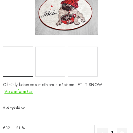
KÚPEĽŇA
DETSKÉ A ŠTUDENTSKÉ
DOPLNKY A DEKORÁCIE
ZÁHRADA
CHOVATEĽSKÉ POTREBY
Kontakty
Podmienky ochrany osobných údajov
Registrace
Okrúhly koberec s motívom a nápisom LET IT SNOW.
Reklamácie a odstúpenie od zmluvy
Viac informácií
Obchodné podmienky 2024
2-6 týždňov
€32
–21 %