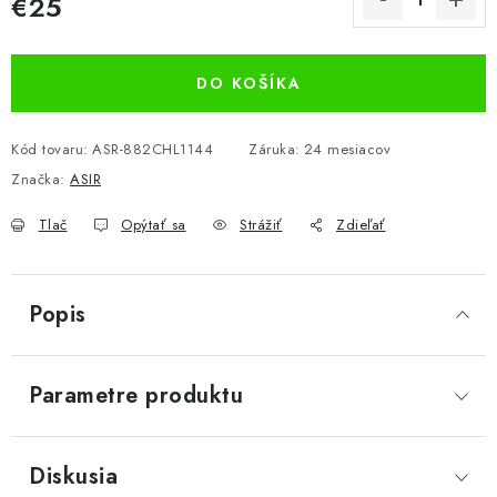
€25
Jednotková cena:
DO KOŠÍKA
Kód tovaru:
ASR-882CHL1144
Záruka
:
24 mesiacov
Značka:
ASIR
Tlač
Opýtať sa
Strážiť
Zdieľať
Popis
Parametre produktu
Diskusia