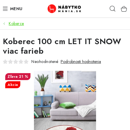
Prejsť
Hľad
na
obsah
Koberce
VÝPREDAJ
Koberec 100 cm LET IT SNOW
NOVINKY
viac farieb
OBÝVACIA IZBA
Neohodnotené
Podrobnosti hodnotenia
KUCHYŇA
21 %
Akcia
SPÁĽŇA
PREDSIENE
PRACOVŇA / KANCELÁRIA