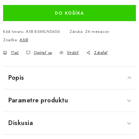
DO KOŠÍKA
Kód tovaru:
ASR-854KLN3606
Záruka
:
24 mesiacov
Značka:
ASIR
Tlač
Opýtať sa
Strážiť
Zdieľať
Popis
Parametre produktu
Diskusia