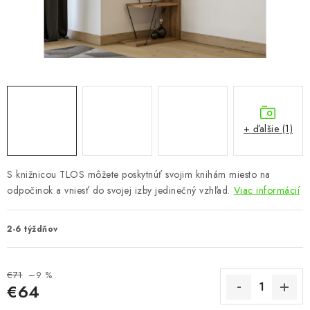
KÚPEĽŇA
DETSKÉ A ŠTUDENTSKÉ
DOPLNKY A DEKORÁCIE
ZÁHRADA
+ ďalšie (1)
CHOVATEĽSKÉ POTREBY
S knižnicou TLOS môžete poskytnúť svojim knihám miesto na
Kontakty
Podmienky ochrany osobných údajov
Registrace
odpočinok a vniesť do svojej izby jedinečný vzhľad.
Viac informácií
Reklamácie a odstúpenie od zmluvy
Obchodné podmienky 2024
2-6 týždňov
€71
–9 %
€64
Jednotková cena: