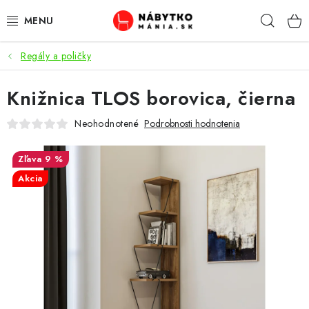
Prejsť
Hľad
na
obsah
Regály a poličky
VÝPREDAJ
Knižnica TLOS borovica, čierna
NOVINKY
Neohodnotené
Podrobnosti hodnotenia
OBÝVACIA IZBA
9 %
KUCHYŇA
Akcia
SPÁĽŇA
PREDSIENE
PRACOVŇA / KANCELÁRIA