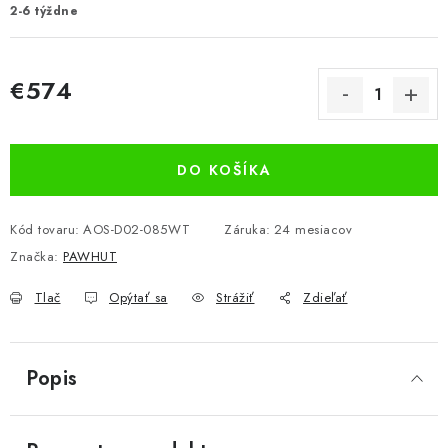
2-6 týždne
€574
Jednotková cena:
DO KOŠÍKA
Kód tovaru:
AOS-D02-085WT
Záruka
:
24 mesiacov
Značka:
PAWHUT
Tlač
Opýtať sa
Strážiť
Zdieľať
Popis