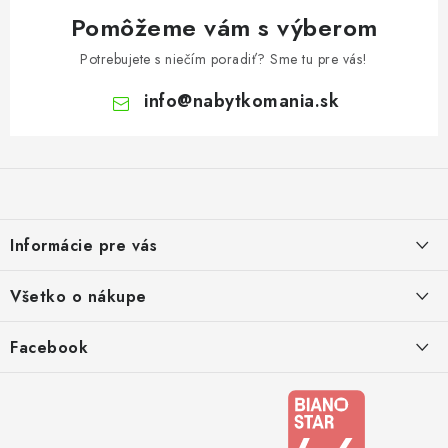
Pomôžeme vám s výberom
Potrebujete s niečím poradiť? Sme tu pre vás!
info
@
nabytkomania.sk
Z
á
p
ä
Informácie pre vás
t
i
Kontakty
Všetko o nákupe
e
Podmienky ochrany osobných údajov
Doprava a platba
Facebook
Registrace
Reklamácie a odstúpenie od zmluvy
Obchodné podmienky 2024