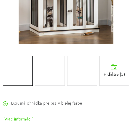
KÚPEĽŇA
DETSKÉ A ŠTUDENTSKÉ
DOPLNKY A DEKORÁCIE
ZÁHRADA
CHOVATEĽSKÉ POTREBY
+ ďalšie (5)
Kontakty
Podmienky ochrany osobných údajov
Registrace
Reklamácie a odstúpenie od zmluvy
Obchodné podmienky 2024
Luxusná ohrádka pre psa v bielej farbe.
Viac informácií