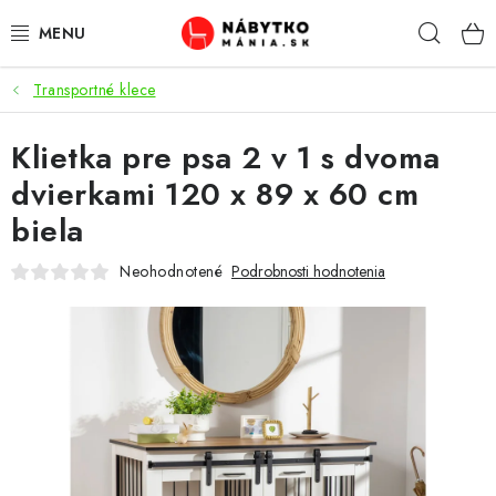
Prejsť
Hľad
na
obsah
Transportné klece
VÝPREDAJ
Klietka pre psa 2 v 1 s dvoma
NOVINKY
dvierkami 120 x 89 x 60 cm
OBÝVACIA IZBA
biela
KUCHYŇA
Neohodnotené
Podrobnosti hodnotenia
SPÁĽŇA
PREDSIENE
PRACOVŇA / KANCELÁRIA