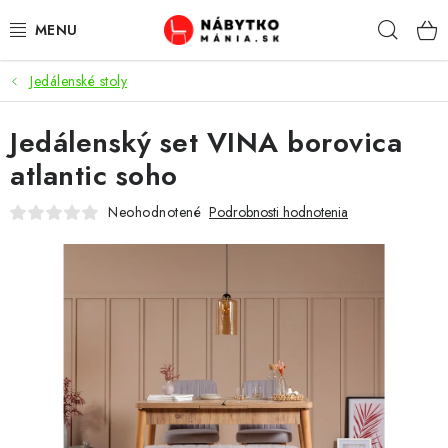
Prejsť
Hľad
na
obsah
Jedálenské stoly
VÝPREDAJ
Jedálenský set VINA borovica
NOVINKY
atlantic soho
OBÝVACIA IZBA
Neohodnotené
Podrobnosti hodnotenia
KUCHYŇA
SPÁĽŇA
PREDSIENE
PRACOVŇA / KANCELÁRIA