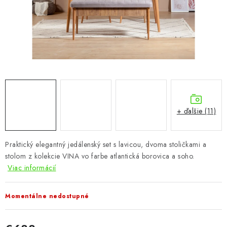
KÚPEĽŇA
DETSKÉ A ŠTUDENTSKÉ
DOPLNKY A DEKORÁCIE
ZÁHRADA
CHOVATEĽSKÉ POTREBY
+ ďalšie (11)
Kontakty
Podmienky ochrany osobných údajov
Registrace
Praktický elegantný jedálenský set s lavicou, dvoma stoličkami a
Reklamácie a odstúpenie od zmluvy
stolom z kolekcie VINA vo farbe atlantická borovica a soho.
Obchodné podmienky 2024
Viac informácií
Momentálne nedostupné