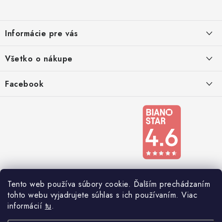
p
ä
Informácie pre vás
t
i
Kontakty
Všetko o nákupe
e
Podmienky ochrany osobných údajov
Doprava a platba
Facebook
Registrace
Reklamácie a odstúpenie od zmluvy
Obchodné podmienky 2024
Tento web používa súbory cookie. Ďalším prechádzaním
tohto webu vyjadrujete súhlas s ich používaním. Viac
informácií
tu
.