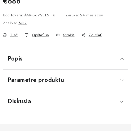
€688
Jednotková cena:
Kód tovaru:
ASR-869VEL5116
Záruka
:
24 mesiacov
Značka:
ASIR
Tlač
Opýtať sa
Strážiť
Zdieľať
Popis
Parametre produktu
Diskusia