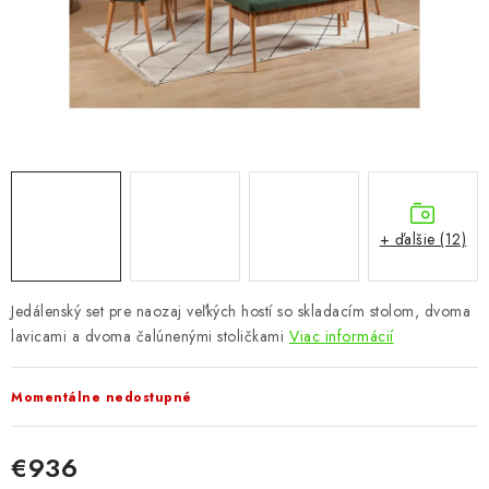
KÚPEĽŇA
DETSKÉ A ŠTUDENTSKÉ
DOPLNKY A DEKORÁCIE
ZÁHRADA
CHOVATEĽSKÉ POTREBY
+ ďalšie (12)
Kontakty
Podmienky ochrany osobných údajov
Registrace
Jedálenský set pre naozaj veľkých hostí so skladacím stolom, dvoma
Reklamácie a odstúpenie od zmluvy
lavicami a dvoma čalúnenými stoličkami
Viac informácií
Obchodné podmienky 2024
Momentálne nedostupné
€936