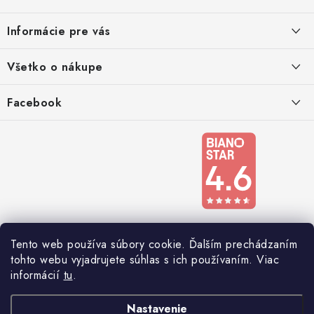
p
ä
Informácie pre vás
t
i
Kontakty
Všetko o nákupe
e
Podmienky ochrany osobných údajov
Doprava a platba
Facebook
Registrace
Reklamácie a odstúpenie od zmluvy
Obchodné podmienky 2024
Tento web používa súbory cookie. Ďalším prechádzaním
tohto webu vyjadrujete súhlas s ich používaním. Viac
informácií
tu
.
Nastavenie