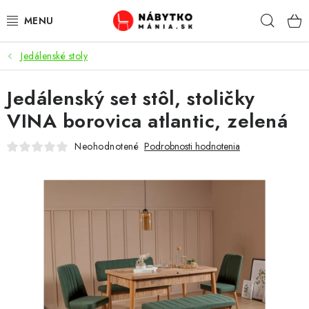
Prejsť
Hľad
na
obsah
Jedálenské stoly
VÝPREDAJ
Jedálenský set stôl, stoličky
NOVINKY
VINA borovica atlantic, zelená
OBÝVACIA IZBA
Neohodnotené
Podrobnosti hodnotenia
KUCHYŇA
SPÁĽŇA
PREDSIENE
PRACOVŇA / KANCELÁRIA