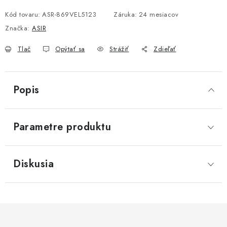
Jednotková cena:
Kód tovaru:
ASR-869VEL5123
Záruka
:
24 mesiacov
Značka:
ASIR
Tlač
Opýtať sa
Strážiť
Zdieľať
Popis
Parametre produktu
Diskusia