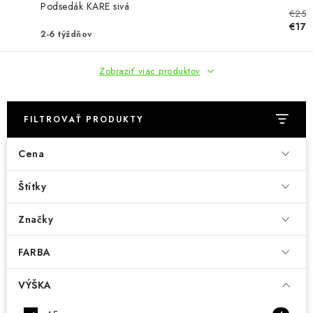
KÚPEĽŇA
Podsedák KARE sivá
€25
€17
2-6 týždňov
DETSKÉ A ŠTUDENTSKÉ
Zobraziť viac produktov
DOPLNKY A DEKORÁCIE
ZÁHRADA
FILTROVAŤ PRODUKTY
CHOVATEĽSKÉ POTREBY
Cena
Kontakty
Podmienky ochrany osobných údajov
Registrace
Štítky
Reklamácie a odstúpenie od zmluvy
Značky
Obchodné podmienky 2024
FARBA
VÝŠKA