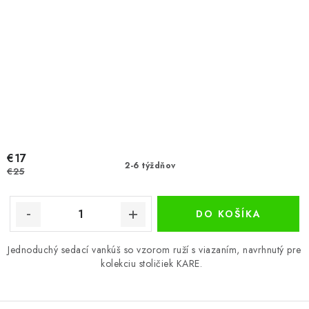
€17
2-6 týždňov
€25
DO KOŠÍKA
Jednoduchý sedací vankúš so vzorom ruží s viazaním, navrhnutý pre
kolekciu stoličiek KARE.