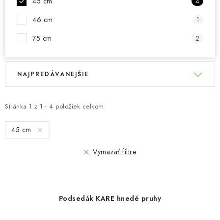
45 cm
4
46 cm
1
75 cm
2
V
R
NAJPREDÁVANEJŠIE
ý
a
p
d
i
e
Stránka
1
z
1
-
4
položiek celkom
s
n
45 cm
p
i
r
e
Vymazať filtre
o
p
d
r
u
o
Podsedák KARE hnedé pruhy
k
d
t
u