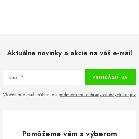
O
v
l
á
d
Aktuálne novinky a akcie na váš e-mail
a
c
i
Email
PRIHLÁSIŤ SA
e
p
r
Vložením e-mailu súhlasíte s
podmienkami ochrany osobných údajov
v
k
y
v
Pomôžeme vám s výberom
ý