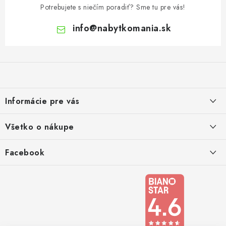
p
Potrebujete s niečím poradiť? Sme tu pre vás!
i
info
@
nabytkomania.sk
s
u
Z
á
p
ä
Informácie pre vás
t
i
Kontakty
Všetko o nákupe
e
Podmienky ochrany osobných údajov
Doprava a platba
Facebook
Registrace
Reklamácie a odstúpenie od zmluvy
Obchodné podmienky 2024