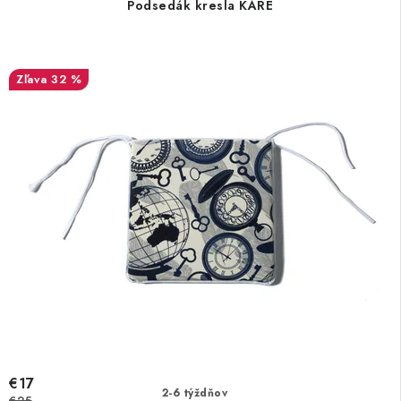
Podsedák kresla KARE
32 %
€17
2-6 týždňov
€25