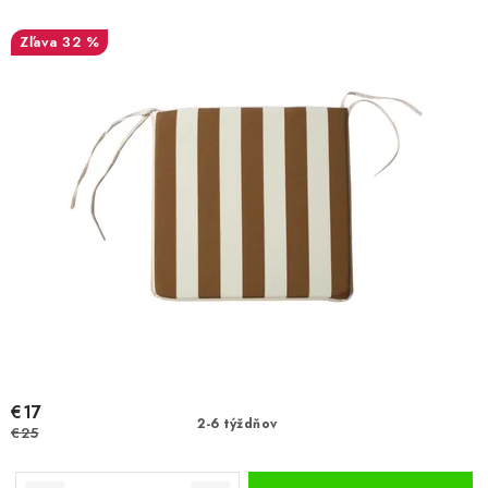
o
k
32 %
v
t
o
v
€17
2-6 týždňov
€25