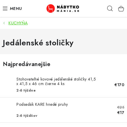
Prejsť
Hľad
na
obsah
KUCHYŇA
VÝPREDAJ
NOVINKY
Jedálenské stoličky
OBÝVACIA IZBA
Najpredávanejšie
KUCHYŇA
Stohovateľné kovové jedálenské stoličky 41,5
SPÁĽŇA
x 41,5 x 46 cm čierne 4 ks
€170
2-6 týždne
PREDSIENE
Podsedák KARE hnedé pruhy
€25
PRACOVŇA / KANCELÁRIA
€17
2-6 týždňov