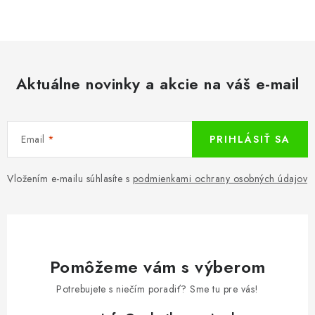
KÚPEĽŇA
DETSKÉ A ŠTUDENTSKÉ
DOPLNKY A DEKORÁCIE
Aktuálne novinky a akcie na váš e-mail
ZÁHRADA
Email
PRIHLÁSIŤ SA
CHOVATEĽSKÉ POTREBY
Vložením e-mailu súhlasíte s
podmienkami ochrany osobných údajov
Kontakty
Podmienky ochrany osobných údajov
Registrace
Reklamácie a odstúpenie od zmluvy
Obchodné podmienky 2024
Pomôžeme vám s výberom
Potrebujete s niečím poradiť? Sme tu pre vás!