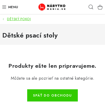
Prejsť
Hľad
na
obsah
DĚTSKÝ POKOJ
VÝPREDAJ
NOVINKY
Dětské psací stoly
OBÝVACIA IZBA
KUCHYŇA
Produkty ešte len pripravujeme.
SPÁĽŇA
Môžete sa ale pozrieť na ostatné kategórie.
PREDSIENE
PRACOVŇA / KANCELÁRIA
SPÄŤ DO OBCHODU