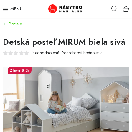
Prejsť
Hľad
na
obsah
Postele
VÝPREDAJ
Detská posteľ MIRUM biela sivá
NOVINKY
Neohodnotené
Podrobnosti hodnotenia
OBÝVACIA IZBA
8 %
KUCHYŇA
SPÁĽŇA
PREDSIENE
PRACOVŇA / KANCELÁRIA