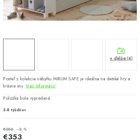
KÚPEĽŇA
DETSKÉ A ŠTUDENTSKÉ
DOPLNKY A DEKORÁCIE
ZÁHRADA
+ ďalšie (4)
CHOVATEĽSKÉ POTREBY
Posteľ z kolekcie nábytku MIRUM SAFE je ideálna na detské hry a
Kontakty
Podmienky ochrany osobných údajov
Registrace
krásne sny.
Viac informácií
Reklamácie a odstúpenie od zmluvy
Položka bola vypredaná…
Obchodné podmienky 2024
3-8 týždňov
€386
–8 %
€353