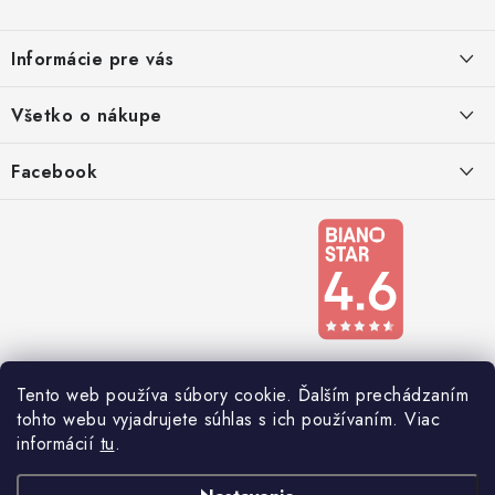
p
ä
Informácie pre vás
t
i
Kontakty
Všetko o nákupe
e
Podmienky ochrany osobných údajov
Doprava a platba
Facebook
Registrace
Reklamácie a odstúpenie od zmluvy
Obchodné podmienky 2024
Tento web používa súbory cookie. Ďalším prechádzaním
tohto webu vyjadrujete súhlas s ich používaním. Viac
informácií
tu
.