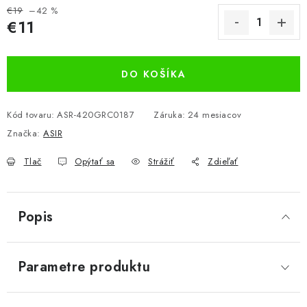
€19
–42 %
€11
Jednotková cena:
DO KOŠÍKA
Kód tovaru:
ASR-420GRC0187
Záruka
:
24 mesiacov
Značka:
ASIR
Tlač
Opýtať sa
Strážiť
Zdieľať
Popis
Parametre produktu