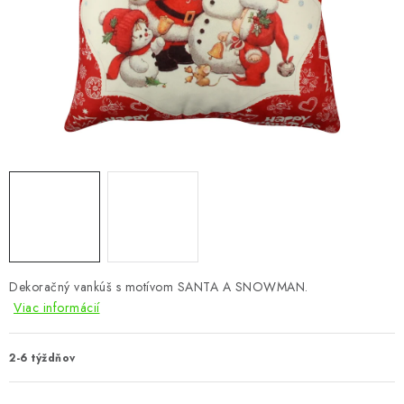
KÚPEĽŇA
DETSKÉ A ŠTUDENTSKÉ
DOPLNKY A DEKORÁCIE
ZÁHRADA
CHOVATEĽSKÉ POTREBY
Kontakty
Podmienky ochrany osobných údajov
Registrace
Reklamácie a odstúpenie od zmluvy
Dekoračný vankúš s motívom SANTA A SNOWMAN.
Obchodné podmienky 2024
Viac informácií
2-6 týždňov