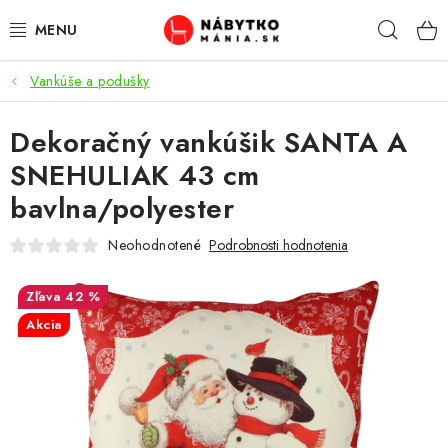
Prejsť
Hľad
na
obsah
Vankúše a podušky
VÝPREDAJ
Dekoračný vankúšik SANTA A
NOVINKY
SNEHULIAK 43 cm
OBÝVACIA IZBA
bavlna/polyester
KUCHYŇA
Neohodnotené
Podrobnosti hodnotenia
SPÁĽŇA
42 %
Akcia
PREDSIENE
PRACOVŇA / KANCELÁRIA