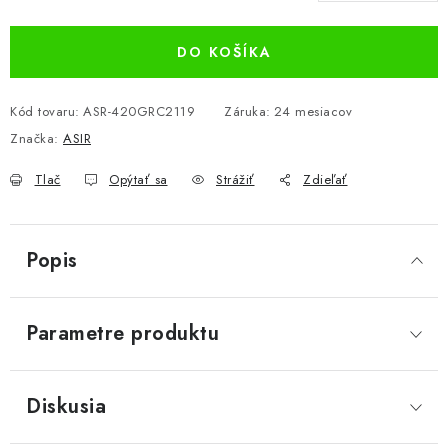
Jednotková cena:
DO KOŠÍKA
Kód tovaru:
ASR-420GRC2119
Záruka
:
24 mesiacov
Značka:
ASIR
Tlač
Opýtať sa
Strážiť
Zdieľať
Popis
Parametre produktu
Diskusia