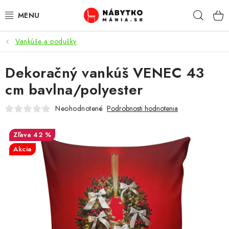
Prejsť
Hľad
na
obsah
Vankúše a podušky
VÝPREDAJ
Dekoračný vankúš VENEC 43
NOVINKY
cm bavlna/polyester
OBÝVACIA IZBA
Neohodnotené
Podrobnosti hodnotenia
KUCHYŇA
42 %
Akcia
SPÁĽŇA
PREDSIENE
PRACOVŇA / KANCELÁRIA