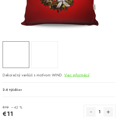
KÚPEĽŇA
DETSKÉ A ŠTUDENTSKÉ
DOPLNKY A DEKORÁCIE
ZÁHRADA
CHOVATEĽSKÉ POTREBY
Kontakty
Podmienky ochrany osobných údajov
Registrace
Dekoračný vankúš s motívom WIND.
Viac informácií
Reklamácie a odstúpenie od zmluvy
Obchodné podmienky 2024
2-6 týždňov
€19
–42 %
€11