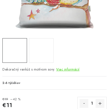
KÚPEĽŇA
DETSKÉ A ŠTUDENTSKÉ
DOPLNKY A DEKORÁCIE
ZÁHRADA
CHOVATEĽSKÉ POTREBY
Kontakty
Podmienky ochrany osobných údajov
Registrace
Dekoračný vankúš s motívom sovy.
Viac informácií
Reklamácie a odstúpenie od zmluvy
Obchodné podmienky 2024
2-6 týždňov
€19
–42 %
€11