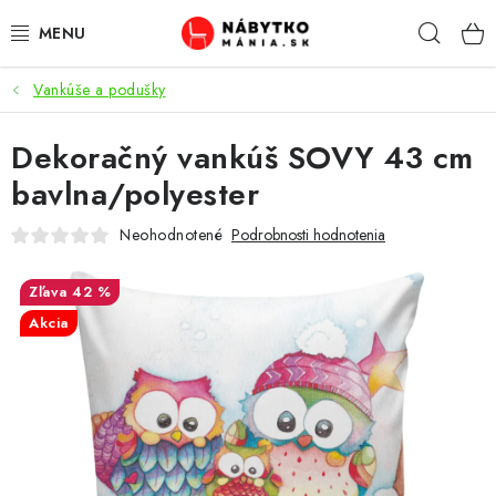
Prejsť
Hľad
na
obsah
Vankúše a podušky
VÝPREDAJ
Dekoračný vankúš SOVY 43 cm
NOVINKY
bavlna/polyester
OBÝVACIA IZBA
Neohodnotené
Podrobnosti hodnotenia
KUCHYŇA
42 %
Akcia
SPÁĽŇA
PREDSIENE
PRACOVŇA / KANCELÁRIA