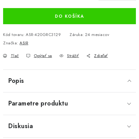
Jednotková cena:
DO KOŠÍKA
Kód tovaru:
ASR-420GRC3129
Záruka
:
24 mesiacov
Značka:
ASIR
Tlač
Opýtať sa
Strážiť
Zdieľať
Popis
Parametre produktu
Diskusia