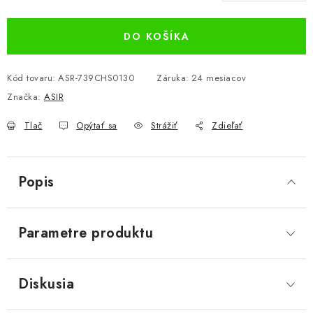
Jednotková cena:
DO KOŠÍKA
Kód tovaru:
ASR-739CHS0130
Záruka
:
24 mesiacov
Značka:
ASIR
Tlač
Opýtať sa
Strážiť
Zdieľať
Popis
Parametre produktu
Diskusia