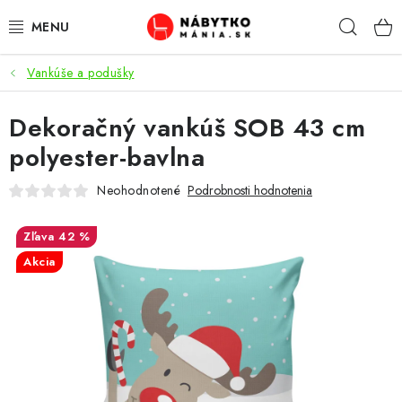
Prejsť
Hľad
na
obsah
Vankúše a podušky
VÝPREDAJ
Dekoračný vankúš SOB 43 cm
NOVINKY
polyester-bavlna
OBÝVACIA IZBA
Neohodnotené
Podrobnosti hodnotenia
KUCHYŇA
42 %
Akcia
SPÁĽŇA
PREDSIENE
PRACOVŇA / KANCELÁRIA