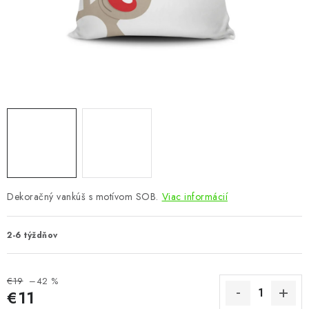
KÚPEĽŇA
DETSKÉ A ŠTUDENTSKÉ
DOPLNKY A DEKORÁCIE
ZÁHRADA
CHOVATEĽSKÉ POTREBY
Kontakty
Podmienky ochrany osobných údajov
Registrace
Dekoračný vankúš s motívom SOB.
Viac informácií
Reklamácie a odstúpenie od zmluvy
Obchodné podmienky 2024
2-6 týždňov
€19
–42 %
€11