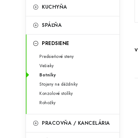
p
r
KUCHYŇA
a
i
SPÁĽŇA
e
n
e
PREDSIENE
V
l
Predsieňové steny
Vešiaky
Botníky
Stojany na dáždniky
Konzolové stolíky
Rohožky
i
PRACOVŇA / KANCELÁRIA