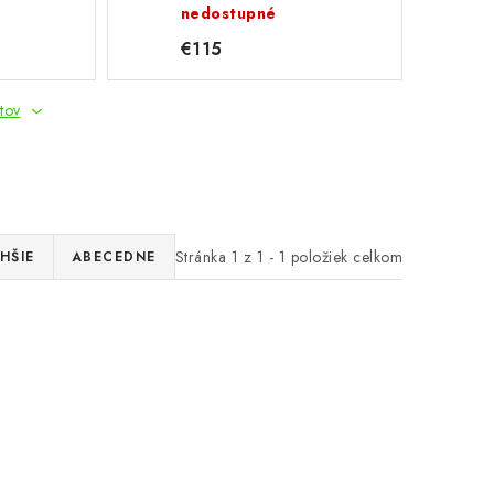
nedostupné
€115
tov
Stránka
1
z
1
-
1
položiek celkom
HŠIE
ABECEDNE