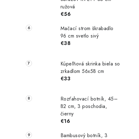
ružová
€56
Mačací strom škrabadlo
96 cm svetlo sivý
i
€38
Kúpeľňová skrinka biela so
zrkadlom 56x58 cm
€33
Rozťahovací botník, 45–
82 cm, 3 poschodia,
čierny
€16
Bambusový botník, 3