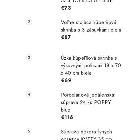
57 x 175 x 45 cm šedé
€73
l
Voľne stojaca kúpeľňová
skrinka s 3 zásuvkami biela
€87
Úzka kúpeľňová skrinka s
výsuvnými policami 18 x 70
x 40 cm biela
i
€69
Porcelánová jedálenská
súprava 24 ks POPPY
r
blue
€116
Súprava dekoratívnych
obrazov KVETY 35 cm