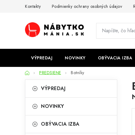
Prejsť
Kontakty
Podmienky ochrany osobných údajov
R
na
obsah
VÝPREDAJ
NOVINKY
OBÝVACIA IZBA
Domov
PREDSIENE
Botníky
B
K
Preskočiť
VÝPREDAJ
kategórie
a
o
t
č
NOVINKY
e
n
g
OBÝVACIA IZBA
ý
ó