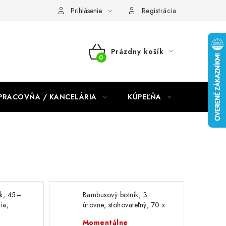
dmienky 2024
Prihlásenie
Registrácia
Prázdny košík
NÁKUPNÝ
KOŠÍK
PRACOVŇA / KANCELÁRIA
KÚPEĽŇA
DETSKÉ 
ík, 45–
Bambusový botník, 3
ia,
úrovne, stohovateľný, 70 x
51,5 x 25 cm, biely
Momentálne