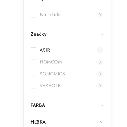
Na sklade
0
Značky
ASIR
1
HOMCOM
0
SONGMICS
0
VASAGLE
0
FARBA
HĽBKA