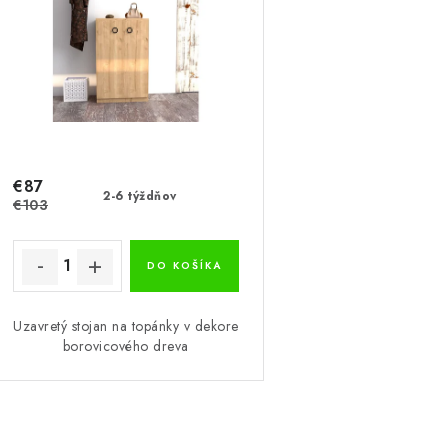
s
e
p
p
r
r
o
o
d
d
u
€87
u
2-6 týždňov
€103
k
k
t
DO KOŠÍKA
o
o
Uzavretý stojan na topánky v dekore
v
v
borovicového dreva