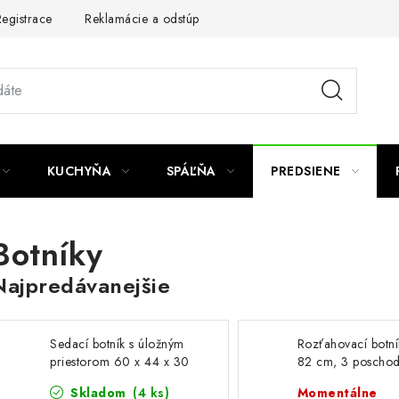
egistrace
Reklamácie a odstúpenie od zmluvy
Obchodné po
KUCHYŇA
SPÁĽŇA
PREDSIENE
Botníky
Najpredávanejšie
Sedací botník s úložným
Rozťahovací botn
priestorom 60 x 44 x 30
82 cm, 3 poschod
cm biely
čierny
Skladom
(4 ks)
Momentálne