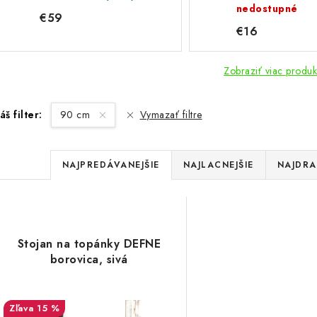
nedostupné
€59
€16
Zobraziť viac produk
áš filter:
90 cm
Vymazať filtre
R
NAJPREDÁVANEJŠIE
NAJLACNEJŠIE
NAJDRA
a
V
d
ý
e
Stojan na topánky DEFNE
p
borovica, sivá
n
i
15 %