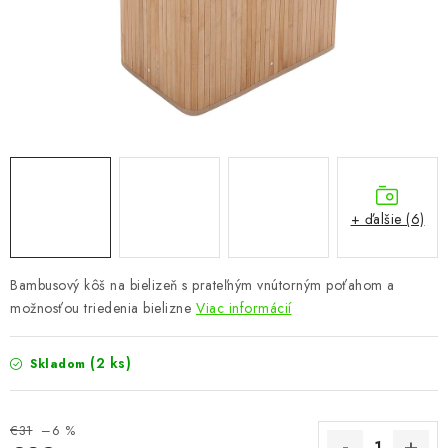
KÚPEĽŇA
DETSKÉ A ŠTUDENTSKÉ
DOPLNKY A DEKORÁCIE
ZÁHRADA
CHOVATEĽSKÉ POTREBY
+ ďalšie (6)
Kontakty
Podmienky ochrany osobných údajov
Registrace
Bambusový
kôš
na bielizeň
s
prateľným
vnútorným
poťahom a
Reklamácie a odstúpenie od zmluvy
možnosťou triedenia bielizne
Viac informácií
Obchodné podmienky 2024
(2 ks)
Skladom
€31
–6 %