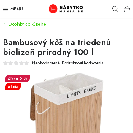
Prejsť
Hľad
na
obsah
Doplnky do kúpeľne
VÝPREDAJ
Bambusový kôš na triedenú
NOVINKY
bielizeň prírodný 100 l
OBÝVACIA IZBA
Neohodnotené
Podrobnosti hodnotenia
KUCHYŇA
6 %
Akcia
SPÁĽŇA
PREDSIENE
PRACOVŇA / KANCELÁRIA