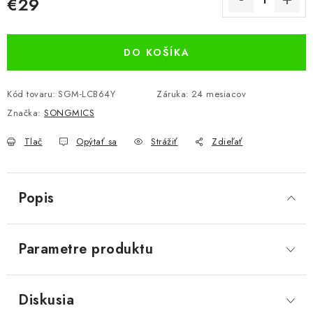
€29
Jednotková cena:
DO KOŠÍKA
Kód tovaru:
SGM-LCB64Y
Záruka
:
24 mesiacov
Značka:
SONGMICS
Tlač
Opýtať sa
Strážiť
Zdieľať
Popis
Parametre produktu
Diskusia